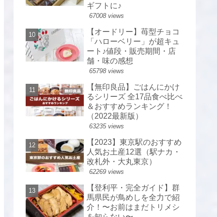
ギフトに♪
67008 views
【オードリー】苺型チョコ
「ハローベリー」が超キュ
ート♪値段・販売期間・店
舗・味の感想
65798 views
【無印良品】ごはんにかけ
るシリーズ 全17品食べ比べ
＆おすすめランキング！
（2022最新版）
63235 views
【2023】東京駅のおすすめ
人気お土産12選（駅ナカ・
改札外・大丸東京）
62269 views
【登利平・完全ガイド】群
馬県民が鳥めしを全力で紹
介！〜お前はまだトリメシ
を知らない〜