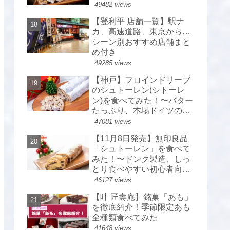
49482 views
【登利平 店舗一覧】駅ナ
カ、高速道路、東京から…
シーン別おすすめ店舗まと
め付き
49285 views
【神戸】フロインドリーブ
のシュトーレン(シトーレ
ン)を食べてみた！〜バター
たっぷり、本場ドイツのシ
ュトーレン〜
47081 views
【11月8日発売】無印良品
「シュトーレン」を食べて
みた！〜ドンク製造、しっ
とり食べやすい初心者向
け〜
46127 views
【叶 匠壽庵】銘菓「あも」
を徹底紹介！季節限定あも
全種類食べてみた
41648 views