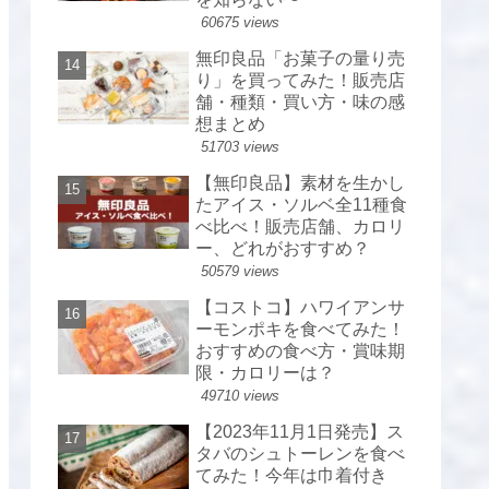
60675 views
無印良品「お菓子の量り売
り」を買ってみた！販売店
舗・種類・買い方・味の感
想まとめ
51703 views
【無印良品】素材を生かし
たアイス・ソルベ全11種食
べ比べ！販売店舗、カロリ
ー、どれがおすすめ？
50579 views
【コストコ】ハワイアンサ
ーモンポキを食べてみた！
おすすめの食べ方・賞味期
限・カロリーは？
49710 views
【2023年11月1日発売】ス
タバのシュトーレンを食べ
てみた！今年は巾着付き