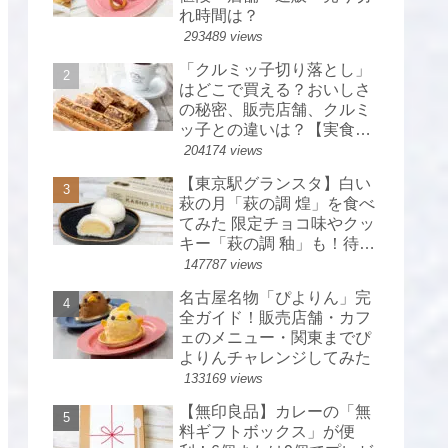
れ時間は？
293489 views
「クルミッ子切り落とし」
はどこで買える？おいしさ
の秘密、販売店舗、クルミ
ッ子との違いは？【実食レ
ポ】
204174 views
【東京駅グランスタ】白い
萩の月「萩の調 煌」を食べ
てみた 限定チョコ味やクッ
キー「萩の調 釉」も！待ち
時間・カロリーは？【菓匠
147787 views
三全】
名古屋名物「ぴよりん」完
全ガイド！販売店舗・カフ
ェのメニュー・関東までぴ
よりんチャレンジしてみた
133169 views
【無印良品】カレーの「無
料ギフトボックス」が便