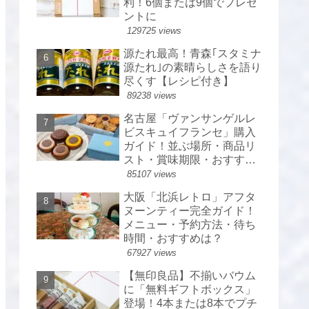
利！6個または9個でプレゼ
ントに
129725 views
源たれ最高！青森｢スタミナ
源たれ｣の素晴らしさを語り
尽くす【レシピ付き】
89238 views
名古屋「ヴァンサンゲルレ
ビスキュイフランセ」購入
ガイド！並ぶ場所・商品リ
スト・賞味期限・おすすめ
は？
85107 views
大阪「北浜レトロ」アフタ
ヌーンティー完全ガイド！
メニュー・予約方法・待ち
時間・おすすめは？
67927 views
【無印良品】不揃いバウム
に「無料ギフトボックス」
登場！4本または8本でプチ