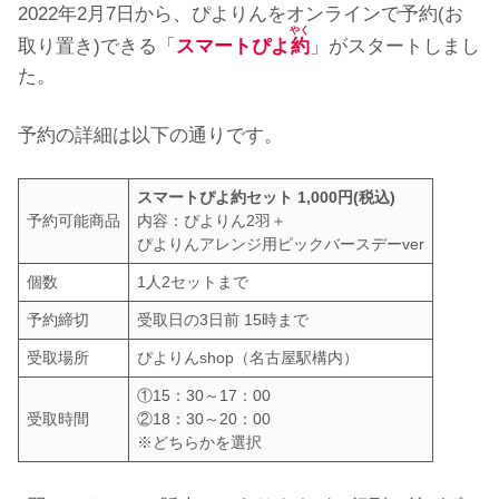
2022年2月7日から、ぴよりんをオンラインで予約(お
やく
取り置き)できる「
スマートぴよ
約
」がスタートしまし
た。
予約の詳細は以下の通りです。
スマートぴよ約セット 1,000円(税込)
予約可能商品
内容：ぴよりん2羽＋
ぴよりんアレンジ用ピックバースデーver
個数
1人2セットまで
予約締切
受取日の3日前 15時まで
受取場所
ぴよりんshop（名古屋駅構内）
①15：30～17：00
受取時間
②18：30～20：00
※どちらかを選択