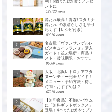
利！6個または9個でプレゼ
ントに
129720 views
源たれ最高！青森｢スタミナ
源たれ｣の素晴らしさを語り
尽くす【レシピ付き】
89216 views
名古屋「ヴァンサンゲルレ
ビスキュイフランセ」購入
ガイド！並ぶ場所・商品リ
スト・賞味期限・おすすめ
は？
85086 views
大阪「北浜レトロ」アフタ
ヌーンティー完全ガイド！
メニュー・予約方法・待ち
時間・おすすめは？
67918 views
【無印良品】不揃いバウム
に「無料ギフトボックス」
登場！4本または8本でプチ