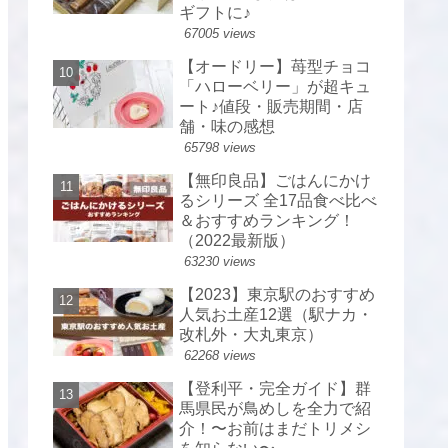
ギフトに♪
67005 views
【オードリー】苺型チョコ
「ハローベリー」が超キュ
ート♪値段・販売期間・店
舗・味の感想
65798 views
【無印良品】ごはんにかけ
るシリーズ 全17品食べ比べ
＆おすすめランキング！
（2022最新版）
63230 views
【2023】東京駅のおすすめ
人気お土産12選（駅ナカ・
改札外・大丸東京）
62268 views
【登利平・完全ガイド】群
馬県民が鳥めしを全力で紹
介！〜お前はまだトリメシ