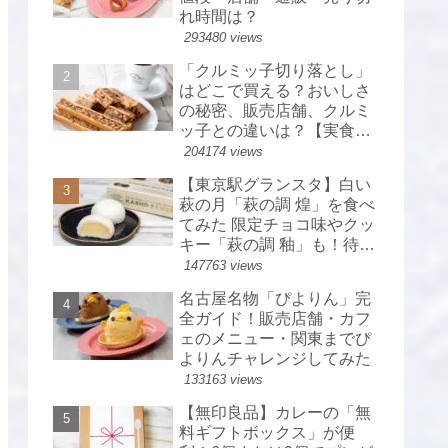
れ時間は？
293480 views
「クルミッ子切り落とし」
はどこで買える？おいしさ
の秘密、販売店舗、クルミ
ッ子との違いは？【実食レ
ポ】
204174 views
【東京駅グランスタ】白い
萩の月「萩の調 煌」を食べ
てみた 限定チョコ味やクッ
キー「萩の調 釉」も！待ち
時間・カロリーは？【菓匠
147763 views
三全】
名古屋名物「ぴよりん」完
全ガイド！販売店舗・カフ
ェのメニュー・関東までぴ
よりんチャレンジしてみた
133163 views
【無印良品】カレーの「無
料ギフトボックス」が便