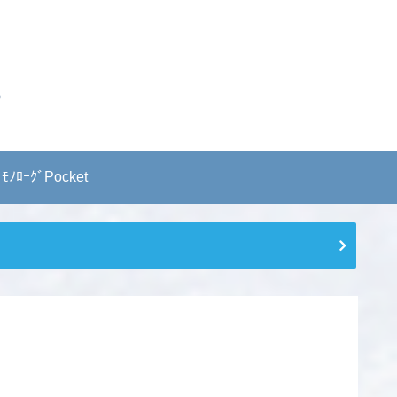
 ﾓﾉﾛｰｸﾞPocket