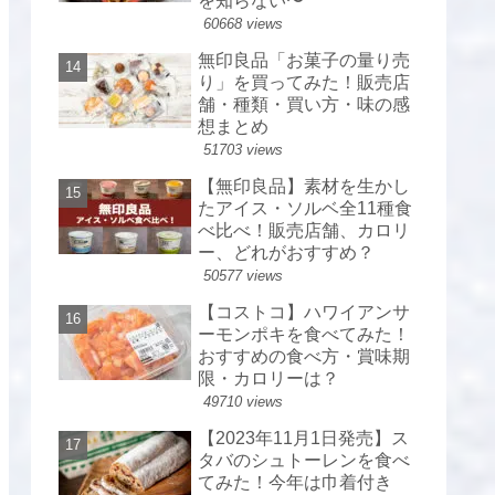
を知らない〜
60668 views
無印良品「お菓子の量り売
り」を買ってみた！販売店
舗・種類・買い方・味の感
想まとめ
51703 views
【無印良品】素材を生かし
たアイス・ソルベ全11種食
べ比べ！販売店舗、カロリ
ー、どれがおすすめ？
50577 views
【コストコ】ハワイアンサ
ーモンポキを食べてみた！
おすすめの食べ方・賞味期
限・カロリーは？
49710 views
【2023年11月1日発売】ス
タバのシュトーレンを食べ
てみた！今年は巾着付き