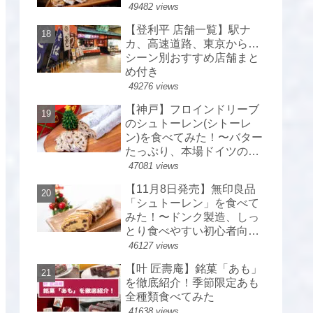
49482 views
【登利平 店舗一覧】駅ナ
カ、高速道路、東京から…
シーン別おすすめ店舗まと
め付き
49276 views
【神戸】フロインドリーブ
のシュトーレン(シトーレ
ン)を食べてみた！〜バター
たっぷり、本場ドイツのシ
ュトーレン〜
47081 views
【11月8日発売】無印良品
「シュトーレン」を食べて
みた！〜ドンク製造、しっ
とり食べやすい初心者向
け〜
46127 views
【叶 匠壽庵】銘菓「あも」
を徹底紹介！季節限定あも
全種類食べてみた
41638 views