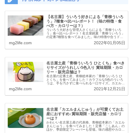
【名古屋】ういろう好きによる「青柳ういろ
う」7種食べ比べレポート！（味の特徴・食
べ方・カロリーは？）
ういろう大好きな管理人さくらによる「青柳ういろ
う」食べ比べレポート！名古屋銘菓「青柳ういろう」
の定番7種類を食べてみました。味の特徴や合うドリ
ンク、おいしい食べ方、カロリーなどを詳しく紹介し
mg2life.com
2022年01月05日
ています。「ういろう」が好きだ子供の頃から「うい
ろ...
名古屋土産「青柳ういろう ひとくち」食べき
りサイズがうれしい5色入り 賞味期限・カロ
リー・販売店舗は？
名古屋の定番土産、青柳総本家の「青柳ういろう ひ
とくち」を食べてみました！カラフルな5色のういろ
うは、手を汚さずに食べられる一口サイズ。カエルが
描かれた可愛らしいパッケージにも注目です。味の感
mg2life.com
2021年12月21日
想やカロリー、賞味期限、販売店舗についてまとめ
ま...
名古屋「カエルまんじゅう」が可愛くてお土
産におすすめ♪賞味期限・販売店舗・カロリ
ーは？
かわいい名古屋土産の代表格、青柳総本家の「カエル
まんじゅう」を食べてみました！定番「こしあん」の
ほか、季節限定フレーバーも登場。味の感想やカロリ
ー、賞味期限、販売店舗、関連グッズについてまとめ