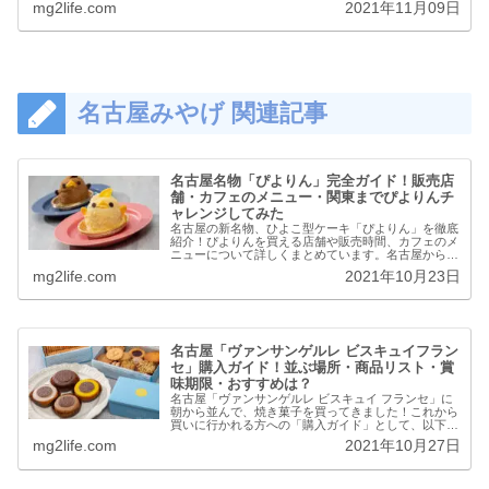
mg2life.com
2021年11月09日
ています。名古屋土産「カエルまんじゅう」とは
「カ...
名古屋みやげ 関連記事
名古屋名物「ぴよりん」完全ガイド！販売店
舗・カフェのメニュー・関東までぴよりんチ
ャレンジしてみた
名古屋の新名物、ひよこ型ケーキ「ぴよりん」を徹底
紹介！ぴよりんを買える店舗や販売時間、カフェのメ
ニューについて詳しくまとめています。名古屋から関
東まで、約350kmを持ち運ぶ「ぴよりんチャレンジ」
mg2life.com
2021年10月23日
もしてみました。その結果やいかに…！？「ぴよ...
名古屋「ヴァンサンゲルレ ビスキュイフラン
セ」購入ガイド！並ぶ場所・商品リスト・賞
味期限・おすすめは？
名古屋「ヴァンサンゲルレ ビスキュイ フランセ」に
朝から並んで、焼き菓子を買ってきました！これから
買いに行かれる方への「購入ガイド」として、以下の
項目についてまとめています。お店の場所行列の場所
mg2life.com
2021年10月27日
待ち時間全商品リストと賞味期限おすすめ商品オン...