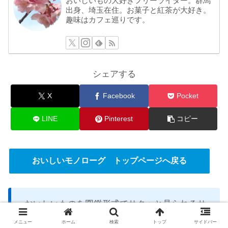
おいしいもの大好きフリーライター。群馬
出身、埼玉在住。お菓子と紅茶が大好き。
趣味はカフェ巡りです。
シェアする
X
Facebook
Pocket
LINE
Pinterest
コピー
おいしいモノローグ トップページへ戻る
おいしいものを図鑑形式でサクッと見られるサ
イト「
おいしいモノローグPocket
」OPENしま
メニュー
ホーム
検索
トップ
サイドバー