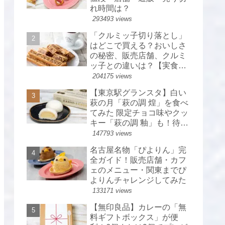
れ時間は？
293493 views
「クルミッ子切り落とし」
はどこで買える？おいしさ
の秘密、販売店舗、クルミ
ッ子との違いは？【実食レ
ポ】
204175 views
【東京駅グランスタ】白い
萩の月「萩の調 煌」を食べ
てみた 限定チョコ味やクッ
キー「萩の調 釉」も！待ち
時間・カロリーは？【菓匠
147793 views
三全】
名古屋名物「ぴよりん」完
全ガイド！販売店舗・カフ
ェのメニュー・関東までぴ
よりんチャレンジしてみた
133171 views
【無印良品】カレーの「無
料ギフトボックス」が便