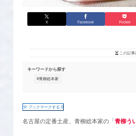
X
Facebook
Pocket
この記事
キーワードから探す
#青柳総本家
ブックマークする
0
名古屋の定番土産、青柳総本家の「
青柳う