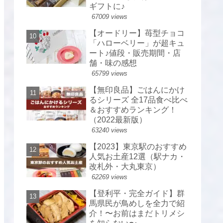
ギフトに♪
67009 views
【オードリー】苺型チョコ
「ハローベリー」が超キュ
ート♪値段・販売期間・店
舗・味の感想
65799 views
【無印良品】ごはんにかけ
るシリーズ 全17品食べ比べ
＆おすすめランキング！
（2022最新版）
63240 views
【2023】東京駅のおすすめ
人気お土産12選（駅ナカ・
改札外・大丸東京）
62269 views
【登利平・完全ガイド】群
馬県民が鳥めしを全力で紹
介！〜お前はまだトリメシ