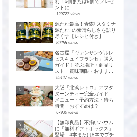
利！6個または9個でプレゼ
ントに
129727 views
源たれ最高！青森｢スタミナ
源たれ｣の素晴らしさを語り
尽くす【レシピ付き】
89255 views
名古屋「ヴァンサンゲルレ
ビスキュイフランセ」購入
ガイド！並ぶ場所・商品リ
スト・賞味期限・おすすめ
は？
85127 views
大阪「北浜レトロ」アフタ
ヌーンティー完全ガイド！
メニュー・予約方法・待ち
時間・おすすめは？
67930 views
【無印良品】不揃いバウム
に「無料ギフトボックス」
登場！4本または8本でプチ