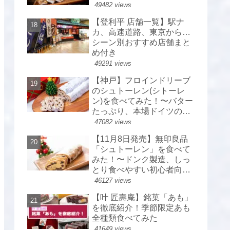
49482 views
【登利平 店舗一覧】駅ナ
カ、高速道路、東京から…
シーン別おすすめ店舗まと
め付き
49291 views
【神戸】フロインドリーブ
のシュトーレン(シトーレ
ン)を食べてみた！〜バター
たっぷり、本場ドイツのシ
ュトーレン〜
47082 views
【11月8日発売】無印良品
「シュトーレン」を食べて
みた！〜ドンク製造、しっ
とり食べやすい初心者向
け〜
46127 views
【叶 匠壽庵】銘菓「あも」
を徹底紹介！季節限定あも
全種類食べてみた
41649 views