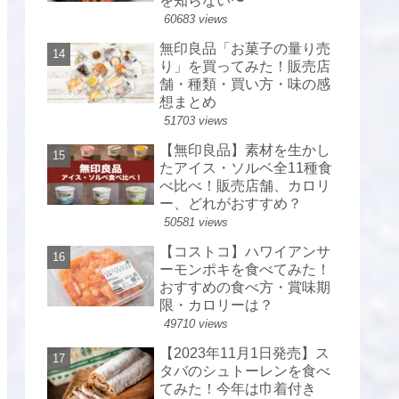
を知らない〜
60683 views
無印良品「お菓子の量り売
り」を買ってみた！販売店
舗・種類・買い方・味の感
想まとめ
51703 views
【無印良品】素材を生かし
たアイス・ソルベ全11種食
べ比べ！販売店舗、カロリ
ー、どれがおすすめ？
50581 views
【コストコ】ハワイアンサ
ーモンポキを食べてみた！
おすすめの食べ方・賞味期
限・カロリーは？
49710 views
【2023年11月1日発売】ス
タバのシュトーレンを食べ
てみた！今年は巾着付き