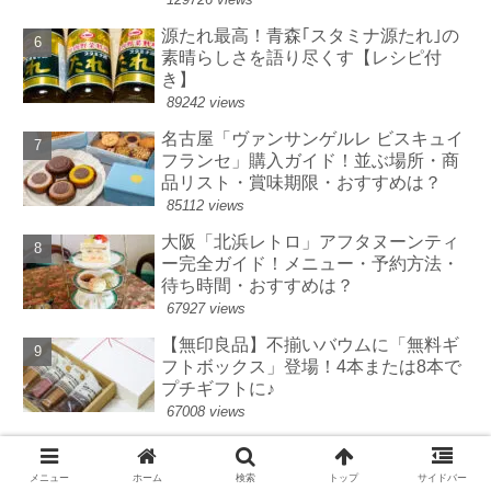
源たれ最高！青森｢スタミナ源たれ｣の
素晴らしさを語り尽くす【レシピ付
き】
89242 views
名古屋「ヴァンサンゲルレ ビスキュイ
フランセ」購入ガイド！並ぶ場所・商
品リスト・賞味期限・おすすめは？
85112 views
大阪「北浜レトロ」アフタヌーンティ
ー完全ガイド！メニュー・予約方法・
待ち時間・おすすめは？
67927 views
【無印良品】不揃いバウムに「無料ギ
フトボックス」登場！4本または8本で
プチギフトに♪
67008 views
【オードリー】苺型チョコ「ハローベ
リー」が超キュート♪値段・販売期
メニュー
ホーム
検索
トップ
サイドバー