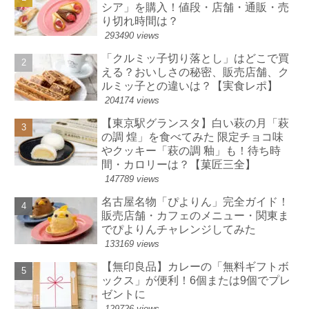
シア」を購入！値段・店舗・通販・売
り切れ時間は？
293490 views
「クルミッ子切り落とし」はどこで買
える？おいしさの秘密、販売店舗、ク
ルミッ子との違いは？【実食レポ】
204174 views
【東京駅グランスタ】白い萩の月「萩
の調 煌」を食べてみた 限定チョコ味
やクッキー「萩の調 釉」も！待ち時
間・カロリーは？【菓匠三全】
147789 views
名古屋名物「ぴよりん」完全ガイド！
販売店舗・カフェのメニュー・関東ま
でぴよりんチャレンジしてみた
133169 views
【無印良品】カレーの「無料ギフトボ
ックス」が便利！6個または9個でプレ
ゼントに
129726 views